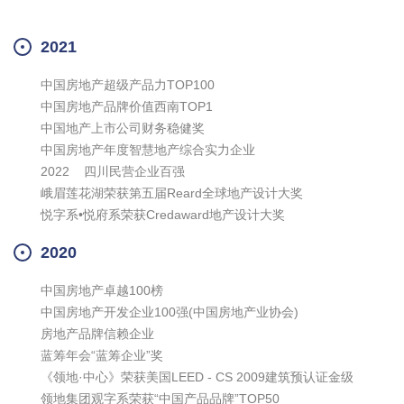
2021
中国房地产超级产品力TOP100   
中国房地产品牌价值西南TOP1    
中国地产上市公司财务稳健奖
中国房地产年度智慧地产综合实力企业
2022    四川民营企业百强 
峨眉莲花湖荣获第五届Reard全球地产设计大奖
悦字系•悦府系荣获Credaward地产设计大奖 
2020
中国房地产卓越100榜
中国房地产开发企业100强(中国房地产业协会)
房地产品牌信赖企业
蓝筹年会“蓝筹企业”奖
《领地·中心》荣获美国LEED - CS 2009建筑预认证金级
领地集团观字系荣获“中国产品品牌”TOP50