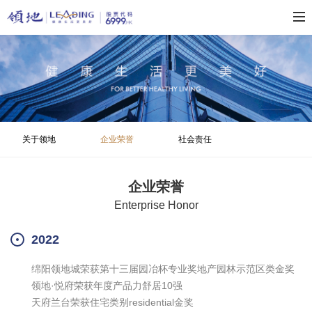
关于领地
企业荣誉
社会责任
企业荣誉
Enterprise Honor
2022
绵阳领地城荣获第十三届园冶杯专业奖地产园林示范区类金奖
领地·悦府荣获年度产品力舒居10强
天府兰台荣获住宅类别residential金奖