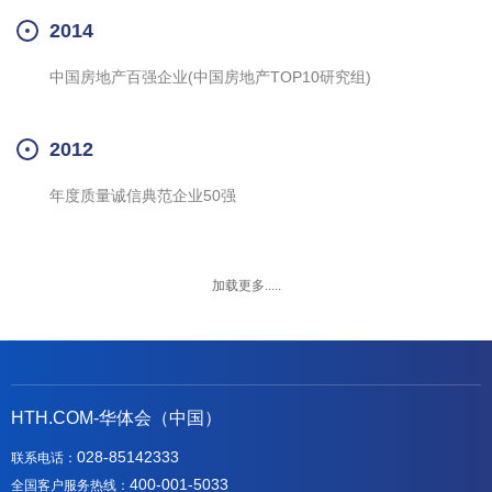
2014
中国房地产百强企业(中国房地产TOP10研究组)
2012
年度质量诚信典范企业50强
加载更多.....
HTH.COM-华体会（中国）
028-85142333
联系电话：
400-001-5033
全国客户服务热线：