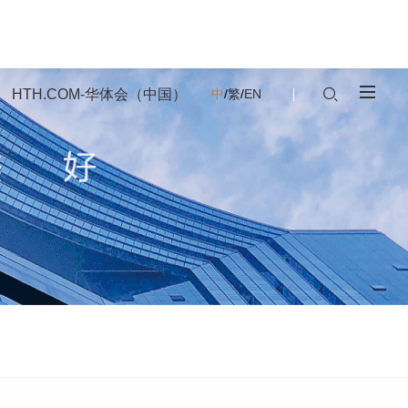
HTH.COM-华体会（中国）
中
/
繁
/
EN