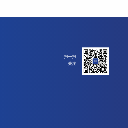
扫一扫
关注