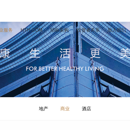
业服务
HTH.COM
招标采购
投资者关系
加入我们
地产
商业
酒店